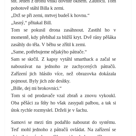
štít. Jeden z dronů vnikl dovnitř oknem. Zaútočil. Tom
pohotově stáhl Billa k zemi.
„Drž se při zemi, mrtvej budeš k hovnu.“
„Jasný,“ přitakal Bill.
Tom se pokusil drona zasáhnout. Zastihl ho v
momentě, kdy přebíhal za bližší kryt. Dvě rány pěšáka
zasáhly do těla. V běhu se zřítil k zemi.
„Same, potřebujeme nějakýho pátrače.“
Sam se skrčil. Z kapsy vytáhl smarthack a začal se
nabourávat na jednoho ze zachycených pátračů.
Zařízení jich hlásilo více, než obrazovka dokázala
pojmout. Byly jich zde desítky.
„Bille, dej mi brokovnici.“
Tom si od prodavače vzal zbraň a znovu vykoukl.
Oba pěšáci za štíty ho však zasypali palbou, a tak si
útok rychle rozmyslel. Drželi je v šachu.
Samovi se mezi tím podařilo nabourat do systému.
Teď mohl jednoho z pátračů ovládat. Na zařízení se