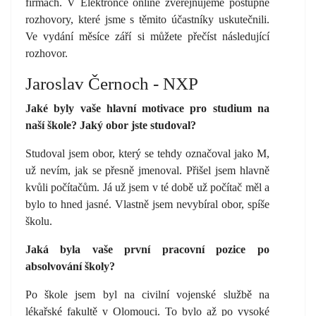
firmách. V Elektronce online zveřejňujeme postupně
rozhovory, které jsme s těmito účastníky uskutečnili.
Ve vydání měsíce září si můžete přečíst následující
rozhovor.
Jaroslav Černoch - NXP
Jaké byly vaše hlavní motivace pro studium na
naší škole? Jaký obor jste studoval?
Studoval jsem obor, který se tehdy označoval jako M,
už nevím, jak se přesně jmenoval. Přišel jsem hlavně
kvůli počítačům. Já už jsem v té době už počítač měl a
bylo to hned jasné. Vlastně jsem nevybíral obor, spíše
školu.
Jaká byla vaše první pracovní pozice po
absolvování školy?
Po škole jsem byl na civilní vojenské službě na
lékařské fakultě v Olomouci. To bylo až po vysoké