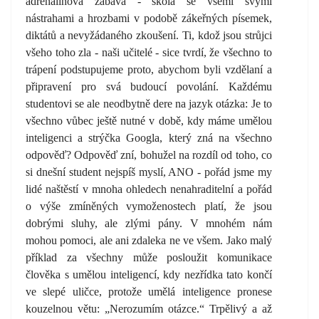
adrenalinová zábava - škola se všemi svými
nástrahami a hrozbami v podobě zákeřných písemek,
diktátů a nevyžádaného zkoušení. Ti, kdož jsou strůjci
všeho toho zla - naši učitelé - sice tvrdí, že všechno to
trápení podstupujeme proto, abychom byli vzdělaní a
připravení pro svá budoucí povolání. Každému
studentovi se ale neodbytně dere na jazyk otázka: Je to
všechno vůbec ještě nutné v době, kdy máme umělou
inteligenci a strýčka Googla, který zná na všechno
odpověď? Odpověď zní, bohužel na rozdíl od toho, co
si dnešní student nejspíš myslí, ANO - pořád jsme my
lidé naštěstí v mnoha ohledech nenahraditelní a pořád
o výše zmíněných vymoženostech platí, že jsou
dobrými sluhy, ale zlými pány. V mnohém nám
mohou pomoci, ale ani zdaleka ne ve všem. Jako malý
příklad za všechny může posloužit komunikace
člověka s umělou inteligencí, kdy nezřídka tato končí
ve slepé uličce, protože umělá inteligence pronese
kouzelnou větu: „Nerozumím otázce.“ Trpělivý a až