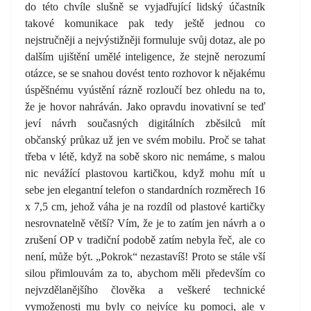
do této chvíle slušně se vyjadřující lidský účastník
takové komunikace pak tedy ještě jednou co
nejstručněji a nejvýstižněji formuluje svůj dotaz, ale po
dalším ujištění umělé inteligence, že stejně nerozumí
otázce, se se snahou dovést tento rozhovor k nějakému
úspěšnému vyústění rázně rozloučí bez ohledu na to,
že je hovor nahráván. Jako opravdu inovativní se teď
jeví návrh současných digitálních zběsilců mít
občanský průkaz už jen ve svém mobilu. Proč se tahat
třeba v létě, když na sobě skoro nic nemáme, s malou
nic nevážící plastovou kartičkou, když mohu mít u
sebe jen elegantní telefon o standardních rozměrech 16
x 7,5 cm, jehož váha je na rozdíl od plastové kartičky
nesrovnatelně větší? Vím, že je to zatím jen návrh a o
zrušení OP v tradiční podobě zatím nebyla řeč, ale co
není, může být. „Pokrok“ nezastavíš! Proto se stále vší
silou přimlouvám za to, abychom měli především co
nejvzdělanějšího člověka a veškeré technické
vymoženosti mu byly co nejvíce ku pomoci, ale v