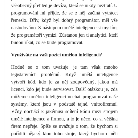
všeobecný přehled je devíza, která se nikdy neztratí. U
programování mi přijde, že se z něj začíná vytrácet
řemeslo. Dřív, když byl dobrý programátor, měl vše
nastudováno. S nástupem umělé inteligence si myslím,
že programátoři vymizí. Zůstanou jen ti analytici, kteří
budou říkat, co se bude programovat.
Využíváte na vaší pozici umělou inteligenci?
Hodně se o tom uvažuje, je tam však mnoho
legislativních problémů. Když umělá inteligence
vytvoří kód, kdo je za něj zodpovědný, jakou má
licenci, kdo jej bude servisovat. Další otázkou je, zda
můžeme umělou inteligenci nechat programovat naše
systémy, které jsou v podstatě tajné, vnitrofiremní.
Vždy dochází k jakémusi sdílení kódu mezi strojem
umělé inteligence a firmou, a to je něco, co si většina
firem nepřeje. Spíše se uvažuje o tom, že bychom si
pořídili nějaký klon toho stroje, který bychom měli