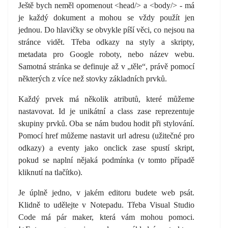
Ještě bych neměl opomenout <head/> a <body/> - má
je každý dokument a mohou se vždy použít jen
jednou. Do hlavičky se obvykle píší věci, co nejsou na
stránce vidět. Třeba odkazy na styly a skripty,
metadata pro Google roboty, nebo název webu.
Samotná stránka se definuje až v „těle“, právě pomocí
některých z více než stovky základních prvků.
Každý prvek má několik atributů, které můžeme
nastavovat. Id je unikátní a class zase reprezentuje
skupiny prvků. Oba se nám budou hodit při stylování.
Pomocí href můžeme nastavit url adresu (užitečné pro
odkazy) a eventy jako onclick zase spustí skript,
pokud se naplní nějaká podmínka (v tomto případě
kliknutí na tlačítko).
Je úplně jedno, v jakém editoru budete web psát.
Klidně to udělejte v Notepadu. Třeba Visual Studio
Code má pár maker, která vám mohou pomoci.