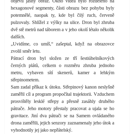
objevil jasný obraz. Okno videa bylo rozděleno na
hexagonové segmenty, části obrazu bez pohybu byly
potemnělé, naopak ty, kde byl čilý ruch, červeně
pulzovaly. Shlížel z výšky na ulice. Dron byl zhruba
dvě stě metrů nad táborem a v jeho okolí létalo několik
dalších.
„Uvidíme, co umíš,“ zašeptal, když na obrazovce
zvolil směr letu.
Pátrací dron byl složen ze tří šestiúhelníkových
černých plátů, celkem o rozměru zhruba jednoho
metru, vybaven sítí skenerů, kamer a lehkým
střepinometem.
Sam zadal příkaz k útoku. Střepinový kanon neslyšně
zaměřil cíl a program propočítal trajektorii. Vzduchem
prosvištěly lesklé střepy a přesně zasáhly druhého
pátrače. Jeho motory přestaly pracovat a ujala se ho
gravitace. Jiní dva pátrači se na Samem ovládaného
drona zaměřili, jejich senzory zaznamenaly jeho útok a
vyhodnotily jej jako nepřátelský.