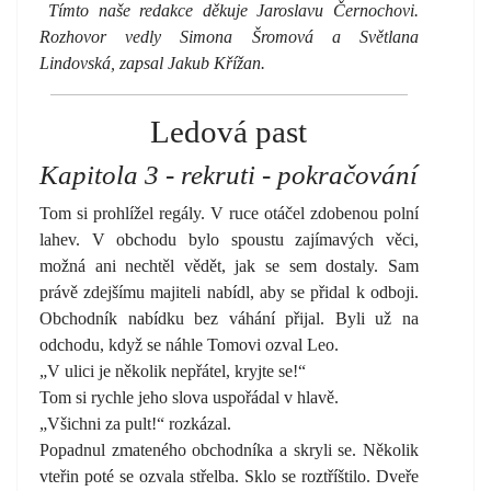
Tímto naše redakce děkuje Jaroslavu Černochovi.
Rozhovor vedly Simona Šromová a Světlana
Lindovská, zapsal Jakub Křížan.
Ledová past
Kapitola 3 - rekruti - pokračování
Tom si prohlížel regály. V ruce otáčel zdobenou polní
lahev. V obchodu bylo spoustu zajímavých věci,
možná ani nechtěl vědět, jak se sem dostaly. Sam
právě zdejšímu majiteli nabídl, aby se přidal k odboji.
Obchodník nabídku bez váhání přijal. Byli už na
odchodu, když se náhle Tomovi ozval Leo.
„V ulici je několik nepřátel, kryjte se!“
Tom si rychle jeho slova uspořádal v hlavě.
„Všichni za pult!“ rozkázal.
Popadnul zmateného obchodníka a skryli se. Několik
vteřin poté se ozvala střelba. Sklo se roztříštilo. Dveře