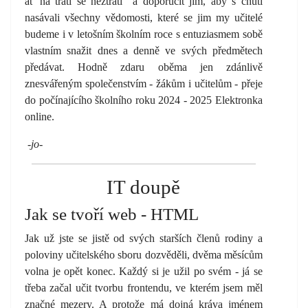
ať na trati se neztratí“ a doporučit jim, aby s chutí
nasávali všechny vědomosti, které se jim my učitelé
budeme i v letošním školním roce s entuziasmem sobě
vlastním snažit dnes a denně ve svých předmětech
předávat. Hodně zdaru oběma jen zdánlivě
znesvářeným společenstvím - žákům i učitelům - přeje
do počínajícího školního roku 2024 - 2025 Elektronka
online.
-jo-
IT doupě
Jak se tvoří web - HTML
Jak už jste se jistě od svých starších členů rodiny a
poloviny učitelského sboru dozvěděli, dvěma měsícům
volna je opět konec. Každý si je užil po svém - já se
třeba začal učit tvorbu frontendu, ve kterém jsem měl
značné mezery. A protože má dojná kráva jménem