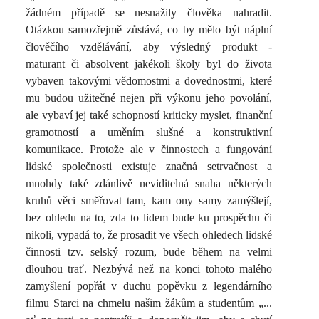
žádném případě se nesnažily člověka nahradit.
Otázkou samozřejmě zůstává, co by mělo být náplní
člověčího vzdělávání, aby výsledný produkt -
maturant či absolvent jakékoli školy byl do života
vybaven takovými vědomostmi a dovednostmi, které
mu budou užitečné nejen při výkonu jeho povolání,
ale vybaví jej také schopností kriticky myslet, finanční
gramotností a uměním slušné a konstruktivní
komunikace. Protože ale v činnostech a fungování
lidské společnosti existuje značná setrvačnost a
mnohdy také zdánlivě neviditelná snaha některých
kruhů věci směřovat tam, kam ony samy zamýšlejí,
bez ohledu na to, zda to lidem bude ku prospěchu či
nikoli, vypadá to, že prosadit ve všech ohledech lidské
činnosti tzv. selský rozum, bude během na velmi
dlouhou trať. Nezbývá než na konci tohoto malého
zamyšlení popřát v duchu popěvku z legendárního
filmu Starci na chmelu našim žákům a studentům „...