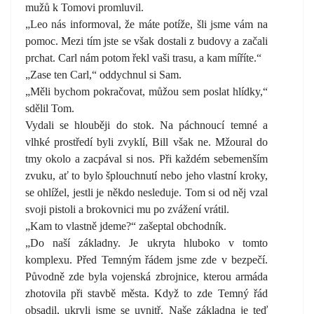
mužů k Tomovi promluvil.
„Leo nás informoval, že máte potíže, šli jsme vám na
pomoc. Mezi tím jste se však dostali z budovy a začali
prchat. Carl nám potom řekl vaši trasu, a kam míříte.“
„Zase ten Carl,“ oddychnul si Sam.
„Měli bychom pokračovat, můžou sem poslat hlídky,“
sdělil Tom.
Vydali se hlouběji do stok. Na páchnoucí temné a
vlhké prostředí byli zvyklí, Bill však ne. Mžoural do
tmy okolo a zacpával si nos. Při každém sebemenším
zvuku, ať to bylo šplouchnutí nebo jeho vlastní kroky,
se ohlížel, jestli je někdo nesleduje. Tom si od něj vzal
svoji pistoli a brokovnici mu po zvážení vrátil.
„Kam to vlastně jdeme?“ zašeptal obchodník.
„Do naší základny. Je ukryta hluboko v tomto
komplexu. Před Temným řádem jsme zde v bezpečí.
Původně zde byla vojenská zbrojnice, kterou armáda
zhotovila při stavbě města. Když to zde Temný řád
obsadil, ukryli jsme se uvnitř. Naše základna je teď