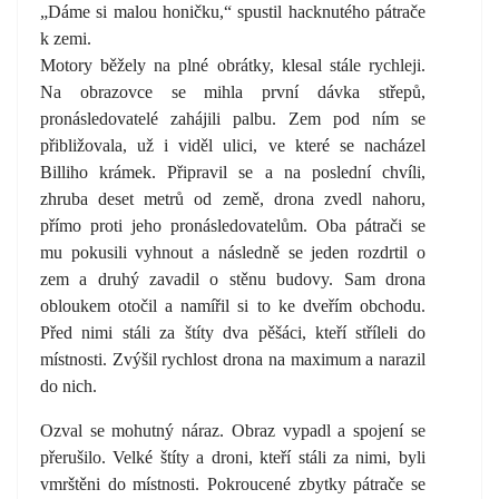
„Dáme si malou honičku,“ spustil hacknutého pátrače
k zemi.
Motory běžely na plné obrátky, klesal stále rychleji.
Na obrazovce se mihla první dávka střepů,
pronásledovatelé zahájili palbu. Zem pod ním se
přibližovala, už i viděl ulici, ve které se nacházel
Billiho krámek. Připravil se a na poslední chvíli,
zhruba deset metrů od země, drona zvedl nahoru,
přímo proti jeho pronásledovatelům. Oba pátrači se
mu pokusili vyhnout a následně se jeden rozdrtil o
zem a druhý zavadil o stěnu budovy. Sam drona
obloukem otočil a namířil si to ke dveřím obchodu.
Před nimi stáli za štíty dva pěšáci, kteří stříleli do
místnosti. Zvýšil rychlost drona na maximum a narazil
do nich.
Ozval se mohutný náraz. Obraz vypadl a spojení se
přerušilo. Velké štíty a droni, kteří stáli za nimi, byli
vmrštěni do místnosti. Pokroucené zbytky pátrače se