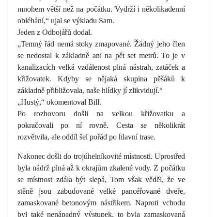
mnohem větší než na počátku. Vydrží i několikadenní
obléhání,“ ujal se výkladu Sam.
Jeden z Odbojářů dodal.
„Temný řád nemá stoky zmapované. Žádný jeho člen
se nedostal k základně ani na pět set metrů. To je v
kanalizacích velká vzdálenost plná nástrah, zatáček a
křižovatek. Kdyby se nějaká skupina pěšáků k
základně přibližovala, naše hlídky jí zlikvidují.“
„Hustý,“ okomentoval Bill.
Po rozhovoru došli na velkou křižovatku a
pokračovali po ní rovně. Cesta se několikrát
rozvětvila, ale oddíl šel pořád po hlavní trase.
Nakonec došli do trojúhelníkovité místnosti. Uprostřed
byla nádrž plná až k okrajům zkalené vody. Z počátku
se místnost zdála být slepá, Tom však věděl, že ve
stěně jsou zabudované velké pancéřované dveře,
zamaskované betonovým nástřikem. Naproti vchodu
byl také nenápadný výstupek, to byla zamaskovaná