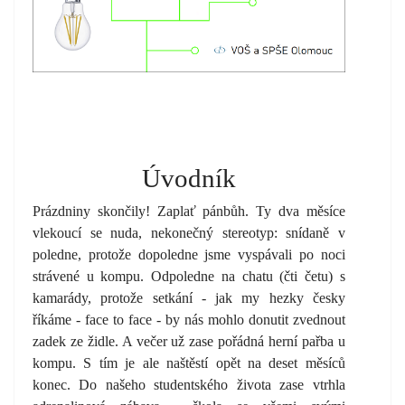
Úvodník
Prázdniny skončily! Zaplať pánbůh. Ty dva měsíce
vlekoucí se nuda, nekonečný stereotyp: snídaně v
poledne, protože dopoledne jsme vyspávali po noci
strávené u kompu. Odpoledne na chatu (čti četu) s
kamarády, protože setkání - jak my hezky česky
říkáme - face to face - by nás mohlo donutit zvednout
zadek ze židle. A večer už zase pořádná herní pařba u
kompu. S tím je ale naštěstí opět na deset měsíců
konec. Do našeho studentského života zase vtrhla