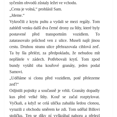
syčením obvodů zůstaly ležet ve vchodu.
„Cesta je volná,“ prohlásil Sam.
„Jdeme.“
Vykročili z krytu pultu a vydali se mezi regály. Tom
zahlédl venku další dva černé drony za štíty, které byly
postavené před transportním vozidlem. To
zatarasovalo průchod ven z ulice. Museli najít jinou
cestu. Druhou stranu ulice přehrazovala cihlová zeď.
Ta by šla přelézt, za předpokladu, že nebudou mít
nepřátele v zádech. Potřebovali krytí. Tom zpod
bundy vytáhl oba kouřové granáty, jeden podal
Samovi.
„Uděláme si clonu před vozidlem, poté přelezeme
zeď!“
Odjistili pojistky a současně je vrhli. Granáty dopadly
kus před velké štíty. Kouř se začal rozptylovat.
Vyčkali, a když se celá ulička zahalila šedou clonou,
vyrazili z obchodu směrem ke zdi. Tom udělal Billovi
stoličku. Ten se díky ní vyškrábal nahoru a přelezl