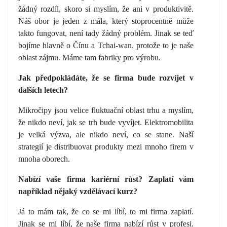
žádný rozdíl, skoro si myslím, že ani v produktivitě.
Náš obor je jeden z mála, který stoprocentně může
takto fungovat, není tady žádný problém. Jinak se teď
bojíme hlavně o Čínu a Tchai-wan, protože to je naše
oblast zájmu. Máme tam fabriky pro výrobu.
Jak předpokládáte, že se firma bude rozvíjet v
dalších letech?
Mikročipy jsou velice fluktuační oblast trhu a myslím,
že nikdo neví, jak se trh bude vyvíjet. Elektromobilita
je velká výzva, ale nikdo neví, co se stane. Naší
strategií je distribuovat produkty mezi mnoho firem v
mnoha oborech.
Nabízí vaše firma kariérní růst? Zaplatí vám
například nějaký vzdělávací kurz?
Já to mám tak, že co se mi líbí, to mi firma zaplatí.
Jinak se mi líbí, že naše firma nabízí růst v profesi.