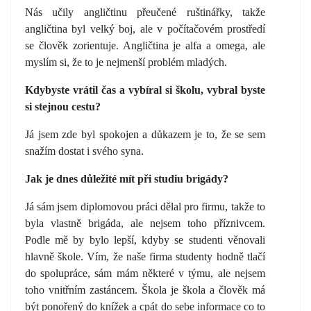
Nás učily angličtinu přeučené ruštinářky, takže
angličtina byl velký boj, ale v počítačovém prostředí
se člověk zorientuje. Angličtina je alfa a omega, ale
myslím si, že to je nejmenší problém mladých.
Kdybyste vrátil čas a vybíral si školu, vybral byste
si stejnou cestu?
Já jsem zde byl spokojen a důkazem je to, že se sem
snažím dostat i svého syna.
Jak je dnes důležité mít při studiu brigády?
Já sám jsem diplomovou práci dělal pro firmu, takže to
byla vlastně brigáda, ale nejsem toho příznivcem.
Podle mě by bylo lepší, kdyby se studenti věnovali
hlavně škole. Vím, že naše firma studenty hodně tlačí
do spolupráce, sám mám některé v týmu, ale nejsem
toho vnitřním zastáncem. Škola je škola a člověk má
být ponořený do knížek a cpát do sebe informace co to