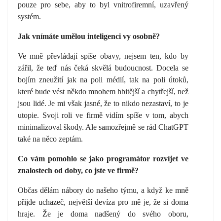
pouze pro sebe, aby to byl vnitrofiremní, uzavřený
systém.
Jak vnímáte umělou inteligenci vy osobně?
Ve mně převládají spíše obavy, nejsem ten, kdo by
zářil, že teď nás čeká skvělá budoucnost. Docela se
bojím zneužití jak na poli médií, tak na poli útoků,
které bude vést někdo mnohem hbitější a chytřejší, než
jsou lidé. Je mi však jasné, že to nikdo nezastaví, to je
utopie. Svoji roli ve firmě vidím spíše v tom, abych
minimalizoval škody. Ale samozřejmě se rád ChatGPT
také na něco zeptám.
Co vám pomohlo se jako programátor rozvíjet ve
znalostech od doby, co jste ve firmě?
Občas dělám nábory do našeho týmu, a když ke mně
přijde uchazeč, největší devíza pro mě je, že si doma
hraje. Že je doma nadšený do svého oboru,