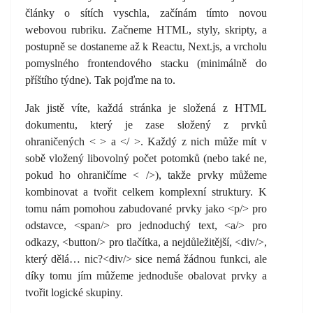
články o sítích vyschla, začínám tímto novou
webovou rubriku. Začneme HTML, styly, skripty, a
postupně se dostaneme až k Reactu, Next.js, a vrcholu
pomyslného frontendového stacku (minimálně do
příštího týdne). Tak pojďme na to.
Jak jistě víte, každá stránka je složená z HTML
dokumentu, který je zase složený z prvků
ohraničených < > a </ >. Každý z nich může mít v
sobě vložený libovolný počet potomků (nebo také ne,
pokud ho ohraničíme < />), takže prvky můžeme
kombinovat a tvořit celkem komplexní struktury. K
tomu nám pomohou zabudované prvky jako <p/> pro
odstavce, <span/> pro jednoduchý text, <a/> pro
odkazy, <button/> pro tlačítka, a nejdůležitější, <div/>,
který dělá… nic?<div/> sice nemá žádnou funkci, ale
díky tomu jím můžeme jednoduše obalovat prvky a
tvořit logické skupiny.