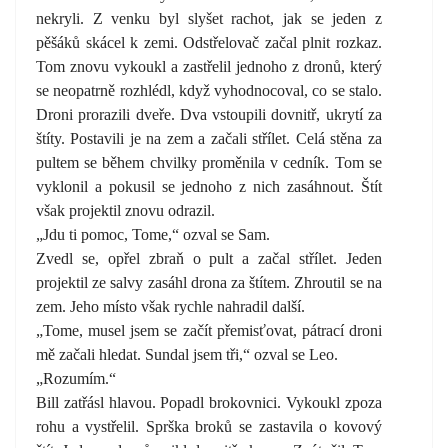
nekryli. Z venku byl slyšet rachot, jak se jeden z
pěšáků skácel k zemi. Odstřelovač začal plnit rozkaz.
Tom znovu vykoukl a zastřelil jednoho z dronů, který
se neopatrně rozhlédl, když vyhodnocoval, co se stalo.
Droni prorazili dveře. Dva vstoupili dovnitř, ukrytí za
štíty. Postavili je na zem a začali střílet. Celá stěna za
pultem se během chvilky proměnila v cedník. Tom se
vyklonil a pokusil se jednoho z nich zasáhnout. Štít
však projektil znovu odrazil.
„Jdu ti pomoc, Tome,“ ozval se Sam.
Zvedl se, opřel zbraň o pult a začal střílet. Jeden
projektil ze salvy zasáhl drona za štítem. Zhroutil se na
zem. Jeho místo však rychle nahradil další.
„Tome, musel jsem se začít přemisťovat, pátrací droni
mě začali hledat. Sundal jsem tři,“ ozval se Leo.
„Rozumím.“
Bill zatřásl hlavou. Popadl brokovnici. Vykoukl zpoza
rohu a vystřelil. Sprška broků se zastavila o kovový