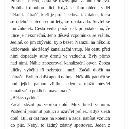
Přesně jak řekl, cesta se rozdvojila. Zahnuli doleva.
Probíhali dlouhou ulicí. Když se Tom ohlédl, viděl
několik pátračů, kteří je pronásledovali. Událost, která
se odehrála před sedmi lety, se opakovala. Sevřel se
mu žaludek. Cesta vedla pořád dál, připadalo mu, že
ulice je nekonečná. Jeho děsivá vzpomínka se vrátila.
Jediné, co jim zbývalo, bylo běžet. Narazili na několik
křižovatek, ale žádný kanalizační vstup. Na cestu před
nimi dopadaly stíny dronů ve vzduchu. Byly přímo
nad nimi. Náhle zpozoroval kanalizační otvor. Zpoza
uličky vyběhli tři ozbrojení muži. Začali útočit na
pátrače. Byli to další agenti odboje. Několik pátračů se
pod jejich palbou zřítilo. Jeden z mužů otevřel
kanalizační poklici a mával na ně.
„Běžte, rychle.“
Začali slézat po žebříku dolů. Muži hned za nimi.
Poslední přisunul poklici a uzavřel průlez. Když slezli
dolů, Bill si dal ruce na kolena a začal nabírat vzduch
do plic. Nebyl to žádný zdatný sportovec. Jeden z