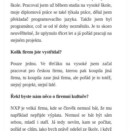
škole. Pracoval jsem už během studia na vysoké škole,
moje diplomová práce se také týkala práce, dělal jsem
překladač programovacího jazyka. Takže jsem byl
programátor, což se od té doby nezměnilo. Je to skoro
neuvěřitelné, že uplynulo třicet let a já pořád pracuji na
stejném projektu.
Kolik firem jste vystřídal?
Pouze jednu. Ve třeťáku na vysoké jsem začal
pracovat pro českou firmu, kterou pak koupila jiná
firma, tu koupila zase jiná firma, ale pořád je to totéž,
stejný projekt, stejní lidé.
Řekl byste nám něco o firemní kultuře?
NXP je velká firma, kde se člověk nemusí bát, že mu
například nepřijde výplata. Nemusí se bát být sám
sebou, mladí i staří. Já tedy nevím, kam se počítat,
pořád se cítím, jako bych právě odešel ze školy, i když