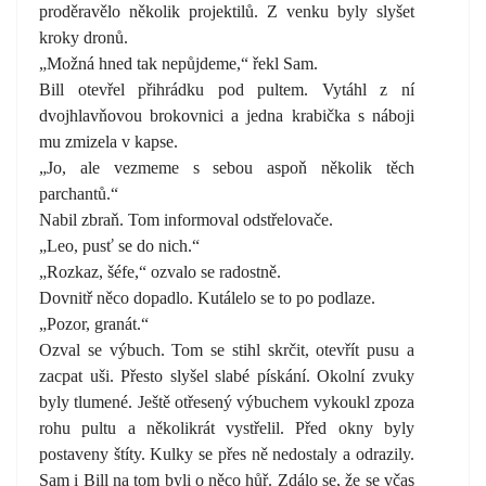
proděravělo několik projektilů. Z venku byly slyšet
kroky dronů.
„Možná hned tak nepůjdeme,“ řekl Sam.
Bill otevřel přihrádku pod pultem. Vytáhl z ní
dvojhlavňovou brokovnici a jedna krabička s náboji
mu zmizela v kapse.
„Jo, ale vezmeme s sebou aspoň několik těch
parchantů.“
Nabil zbraň. Tom informoval odstřelovače.
„Leo, pusť se do nich.“
„Rozkaz, šéfe,“ ozvalo se radostně.
Dovnitř něco dopadlo. Kutálelo se to po podlaze.
„Pozor, granát.“
Ozval se výbuch. Tom se stihl skrčit, otevřít pusu a
zacpat uši. Přesto slyšel slabé pískání. Okolní zvuky
byly tlumené. Ještě otřesený výbuchem vykoukl zpoza
rohu pultu a několikrát vystřelil. Před okny byly
postaveny štíty. Kulky se přes ně nedostaly a odrazily.
Sam i Bill na tom byli o něco hůř. Zdálo se, že se včas