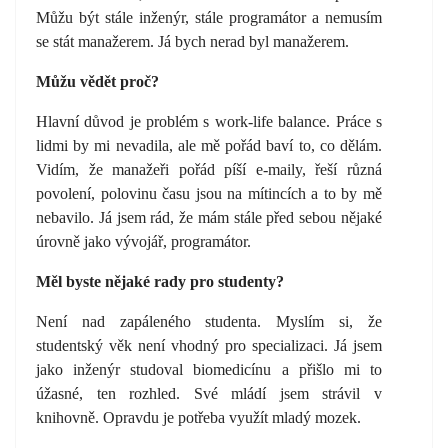
Můžu být stále inženýr, stále programátor a nemusím
se stát manažerem. Já bych nerad byl manažerem.
Můžu vědět proč?
Hlavní důvod je problém s work-life balance. Práce s
lidmi by mi nevadila, ale mě pořád baví to, co dělám.
Vidím, že manažeři pořád píší e-maily, řeší různá
povolení, polovinu času jsou na mítincích a to by mě
nebavilo. Já jsem rád, že mám stále před sebou nějaké
úrovně jako vývojář, programátor.
Měl byste nějaké rady pro studenty?
Není nad zapáleného studenta. Myslím si, že
studentský věk není vhodný pro specializaci. Já jsem
jako inženýr studoval biomedicínu a přišlo mi to
úžasné, ten rozhled. Své mládí jsem strávil v
knihovně. Opravdu je potřeba využít mladý mozek.