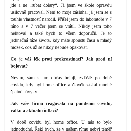
jde a ne „rubat dolary“. Já jsem ve škole opravdu
usilovně pracoval. Není to moje zásluha, já jsem se s
touhle vlastností narodil. Přišel jsem do laboratoře v 7
ráno a v 7 večer jsem se vrátil. Nikdy jsem toho
nelitoval a také bych to všem doporučil. Je to
jedinečná fáze života, kdy máte spoustu času a mladý
mozek, což už se nikdy nebude opakovat.
Co je váš lék proti prokrastinaci? Jak proti ní
bojovat?
Nevím, sám s tím občas bojuji, zvláště po době
covidu, kdy byl home office a člověk získal mnohé
špatné návyky.
Jak vaše firma reagovala na pandemii covidu,
válku a aktuální inflaci?
V době covidu byl home office. U nás to bylo
jednoduché. Řekl bych, že v našem týmu nebyl téměř