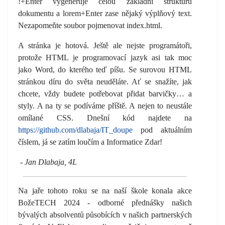
!+Enter vygeneruje celou základní strukturu
dokumentu a lorem+Enter zase nějaký výplňový text.
Nezapomeňte soubor pojmenovat index.html.
A stránka je hotová. Ještě ale nejste programátoři,
protože HTML je programovací jazyk asi tak moc
jako Word, do kterého teď píšu. Se surovou HTML
stránkou díru do světa neuděláte. Ať se snažíte, jak
chcete, vždy budete potřebovat přidat barvičky… a
styly. A na ty se podíváme příště. A nejen to neustále
omílané CSS. Dnešní kód najdete na
https://github.com/dlabaja/IT_doupe
pod aktuálním
číslem, já se zatím loučím a Informatice Zdar!
- Jan Dlabaja, 4L
Na jaře tohoto roku se na naší škole konala akce
BožeTECH 2024 - odborné přednášky našich
bývalých absolventů působících v našich partnerských