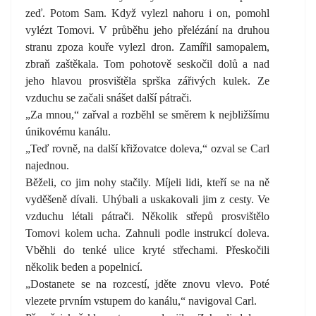
zeď. Potom Sam. Když vylezl nahoru i on, pomohl
vylézt Tomovi. V průběhu jeho přelézání na druhou
stranu zpoza kouře vylezl dron. Zamířil samopalem,
zbraň zaštěkala. Tom pohotově seskočil dolů a nad
jeho hlavou prosvištěla sprška zářivých kulek. Ze
vzduchu se začali snášet další pátrači.
„Za mnou,“ zařval a rozběhl se směrem k nejbližšímu
únikovému kanálu.
„Teď rovně, na další křižovatce doleva,“ ozval se Carl
najednou.
Běželi, co jim nohy stačily. Míjeli lidi, kteří se na ně
vyděšeně dívali. Uhýbali a uskakovali jim z cesty. Ve
vzduchu létali pátrači. Několik střepů prosvištělo
Tomovi kolem ucha. Zahnuli podle instrukcí doleva.
Vběhli do tenké ulice kryté střechami. Přeskočili
několik beden a popelnicí.
„Dostanete se na rozcestí, jděte znovu vlevo. Poté
vlezete prvním vstupem do kanálu,“ navigoval Carl.