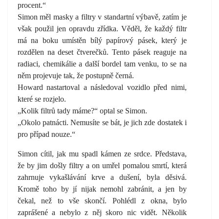
procent.“
Simon měl masky a filtry v standartní výbavě, zatím je
však použil jen opravdu zřídka. Věděl, že každý filtr
má na boku umístěn bílý papírový pásek, který je
rozdělen na deset čtverečků. Tento pásek reaguje na
radiaci, chemikálie a další bordel tam venku, to se na
něm projevuje tak, že postupně černá.
Howard nastartoval a následoval vozidlo před nimi,
které se rozjelo.
„Kolik filtrů tady máme?“ optal se Simon.
„Okolo patnácti. Nemusíte se bát, je jich zde dostatek i
pro případ nouze.“
Simon cítil, jak mu spadl kámen ze srdce. Představa,
že by jim došly filtry a on umřel pomalou smrtí, která
zahrnuje vykašlávání krve a dušení, byla děsivá.
Kromě toho by jí nijak nemohl zabránit, a jen by
čekal, než to vše skončí. Pohlédl z okna, bylo
zaprášené a nebylo z něj skoro nic vidět. Několik