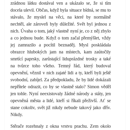
zrádnou látku dostával ven a ukázalo se, že si tím
docela ulevil. Občas, když byla situace bídná, se mu to
stávalo, že myslel na věci, na které by normálně
nechtěl, ale zároveň byly důležité. Svět byl jednou z
nich. Úvaha o tom, jaký vlastně nyní je, co z něj zbylo
a co jednou bude. Když o tom začal přemýšlet, vždy
jej zamrazilo a pocítil beznaděj. Mysl poskládala
obrazce hlubokých jam na místech, kam zaútočily
smrtící paprsky, zarůstající liduprázdné trosky a také
na tvůrce toho všeho. Temný řád, který budoval
opevnění, věznil v nich zajaté lidi a ty, kteří byli ještě
svobodní, zabíjel. Za předpokladu, že by lidé dokázali
nepřítele odrazit, co by se vlastně stalo? Simon věděl
jen tohle. Nyní neexistovaly žádné národy a státy, jen
opevněná města a lidé, kteří si říkali přeživší. Ať se
stane cokoliv, svět již nikdy nebude takový jako dřív.
Nikdy.
Stěrače rozehnaly z okna vrstvu prachu. Zem okolo