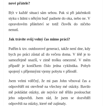
nové přátele?
Být v každé situaci sám sebou. Pak si při jakémkoli
styku s lidmi s někým buď padnete do oka, nebo ne. V
opravdovém přátelství se totiž člověk do ničeho
nenutí.
Jak trávíte svůj volný čas mimo práci?
Patřím k tzv. outdoorové generaci, takže není dne, kdy
bych po práci zůstal až do večera doma. V létě je to
samozřejmě snazší, v zimě trošku omezené. V mém
případě je koníčkem číslo jedna cyklistika. Pohyb
spojený s příjemnými vjemy pobytu v přírodě.
Jsem velmi vděčný, že mi pan John věnoval čas a
odpověděl mi otevřeně na všechny mé otázky. Bavilo
mě pokládat otázky, ale nejvíce mě těšilo poslouchat
jeho odpovědi. Jsem rád, že jsem se dozvěděl
odpovědi na otázky, které mě zajímaly.