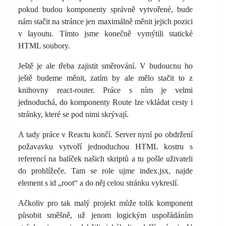
pokud budou komponenty správně vytvořené, bude
nám stačit na stránce jen maximálně měnit jejich pozici
v layoutu. Tímto jsme konečně vymýtili statické
HTML soubory.
Ještě je ale třeba zajistit směrování. V budoucnu ho
ještě budeme měnit, zatím by ale mělo stačit to z
knihovny react-router. Práce s ním je velmi
jednoduchá, do komponenty Route lze vkládat cesty i
stránky, které se pod nimi skrývají.
A tady práce v Reactu končí. Server nyní po obdržení
požavavku vytvoří jednoduchou HTML kostru s
referencí na balíček našich skriptů a tu pošle uživateli
do prohlížeče. Tam se role ujme index.jsx, najde
element s id „root“ a do něj celou stránku vykreslí.
Ačkoliv pro tak malý projekt může tolik komponent
působit směšně, už jenom logickým uspořádáním