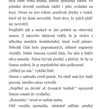
byla vidět velká trhlina, kterou způsobila raketa. Po
průniku dovnitř roztrhala nádrž i jeho ovládání na
kusy. Droni na tyto roboty používali zbytky z vraků,
které už by jinak nevyužili. Není divu, že jejich plášť
nic nevydrží.
Projížděli dál a naskytl se jim pohled na obrovský
senzor. Z takovéto blízkosti viděli, že je složen z
několika menších šestiúhelníků, které tvoří plástev.
Několik částí bylo popraskaných, některé segmenty
chyběly. Náhle Simona vyrušil hluk. Na sklo u řidiče
něco narazilo. Náraz byl tak prudký a hlučný, že by se
Simon nedivil, že je neprůstřelné sklo poškozené.
„Střílejí po nás,“ vykřikl řidič.
Simon z opěradla zvedl pistoli. Na okně auta byl malý
pavouk, kterého náraz vytvořil.
„Nepřítel na deváté až dvanácté hodině,“ upozornil
Simon ostatní do vysílačky.
„Rozumím,“ ozval se radista tanku.
Obě vozidla zpomalila, následně udělala prudký