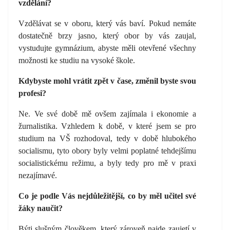
vzdělání?
Vzdělávat se v oboru, který vás baví. Pokud nemáte
dostatečně brzy jasno, který obor by vás zaujal,
vystudujte gymnázium, abyste měli otevřené všechny
možnosti ke studiu na vysoké škole.
Kdybyste mohl vrátit zpět v čase, změnil byste svou
profesi?
Ne. Ve své době mě ovšem zajímala i ekonomie a
žurnalistika. Vzhledem k době, v které jsem se pro
studium na VŠ rozhodoval, tedy v době hlubokého
socialismu, tyto obory byly velmi poplatné tehdejšímu
socialistickému režimu, a byly tedy pro mě v praxi
nezajímavé.
Co je podle Vás nejdůležitější, co by měl učitel své
žáky naučit?
Býti slušným člověkem, který zároveň najde zaujetí v