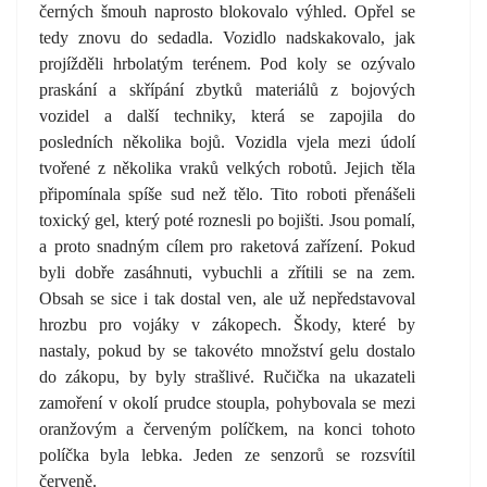
černých šmouh naprosto blokovalo výhled. Opřel se
tedy znovu do sedadla. Vozidlo nadskakovalo, jak
projížděli hrbolatým terénem. Pod koly se ozývalo
praskání a skřípání zbytků materiálů z bojových
vozidel a další techniky, která se zapojila do
posledních několika bojů. Vozidla vjela mezi údolí
tvořené z několika vraků velkých robotů. Jejich těla
připomínala spíše sud než tělo. Tito roboti přenášeli
toxický gel, který poté roznesli po bojišti. Jsou pomalí,
a proto snadným cílem pro raketová zařízení. Pokud
byli dobře zasáhnuti, vybuchli a zřítili se na zem.
Obsah se sice i tak dostal ven, ale už nepředstavoval
hrozbu pro vojáky v zákopech. Škody, které by
nastaly, pokud by se takovéto množství gelu dostalo
do zákopu, by byly strašlivé. Ručička na ukazateli
zamoření v okolí prudce stoupla, pohybovala se mezi
oranžovým a červeným políčkem, na konci tohoto
políčka byla lebka. Jeden ze senzorů se rozsvítil
červeně.