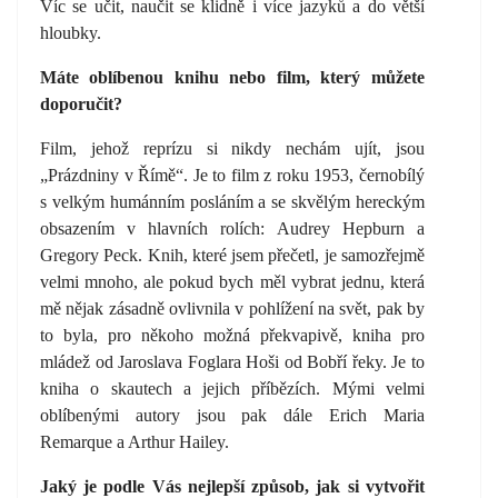
Víc se učit, naučit se klidně i více jazyků a do větší
hloubky.
Máte oblíbenou knihu nebo film, který můžete
doporučit?
Film, jehož reprízu si nikdy nechám ujít, jsou
„Prázdniny v Římě“. Je to film z roku 1953, černobílý
s velkým humánním posláním a se skvělým hereckým
obsazením v hlavních rolích: Audrey Hepburn a
Gregory Peck. Knih, které jsem přečetl, je samozřejmě
velmi mnoho, ale pokud bych měl vybrat jednu, která
mě nějak zásadně ovlivnila v pohlížení na svět, pak by
to byla, pro někoho možná překvapivě, kniha pro
mládež od Jaroslava Foglara Hoši od Bobří řeky. Je to
kniha o skautech a jejich příbězích. Mými velmi
oblíbenými autory jsou pak dále Erich Maria
Remarque a Arthur Hailey.
Jaký je podle Vás nejlepší způsob, jak si vytvořit