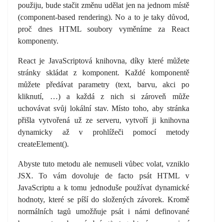
použiju, bude stačit změnu udělat jen na jednom místě
(component-based rendering). No a to je taky důvod,
proč dnes HTML soubory vyměníme za React
komponenty.
React je JavaScriptová knihovna, díky které můžete
stránky skládat z komponent. Každé komponentě
můžete předávat parametry (text, barvu, akci po
kliknutí, …) a každá z nich si zároveň může
uchovávat svůj lokální stav. Místo toho, aby stránka
přišla vytvořená už ze serveru, vytvoří ji knihovna
dynamicky až v prohlížeči pomocí metody
createElement().
Abyste tuto metodu ale nemuseli vůbec volat, vzniklo
JSX. To vám dovoluje de facto psát HTML v
JavaScriptu a k tomu jednoduše používat dynamické
hodnoty, které se píší do složených závorek. Kromě
normálních tagů umožňuje psát i námi definované