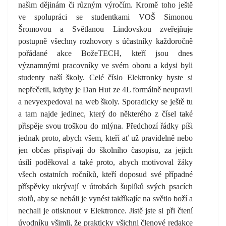
našim dějinám či různým výročím. Kromě toho ještě
ve spolupráci se studentkami VOŠ Simonou
Šromovou a Světlanou Lindovskou zveřejňuje
postupně všechny rozhovory s účastníky každoročně
pořádané akce BožeTECH, kteří jsou dnes
významnými pracovníky ve svém oboru a kdysi byli
studenty naší školy. Celé číslo Elektronky byste si
nepřečetli, kdyby je Dan Hut ze 4L formálně neupravil
a nevyexpedoval na web školy. Sporadicky se ještě tu
a tam najde jedinec, který do některého z čísel také
přispěje svou troškou do mlýna. Předchozí řádky píši
jednak proto, abych všem, kteří ať už pravidelně nebo
jen občas přispívají do školního časopisu, za jejich
úsilí poděkoval a také proto, abych motivoval žáky
všech ostatních ročníků, kteří doposud své případné
příspěvky ukrývají v útrobách šuplíků svých psacích
stolů, aby se nebáli je vynést takříkajíc na světlo boží a
nechali je otisknout v Elektronce. Jistě jste si při čtení
úvodníku všimli, že prakticky všichni členové redakce