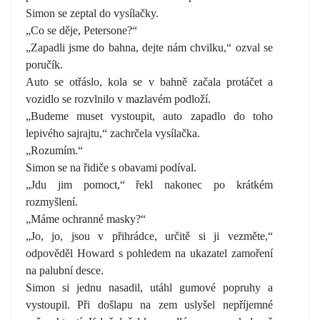
Simon se zeptal do vysílačky.
„Co se děje, Petersone?“
„Zapadli jsme do bahna, dejte nám chvilku,“ ozval se
poručík.
Auto se otřáslo, kola se v bahně začala protáčet a
vozidlo se rozvlnilo v mazlavém podloží.
„Budeme muset vystoupit, auto zapadlo do toho
lepivého sajrajtu,“ zachrčela vysílačka.
„Rozumím.“
Simon se na řidiče s obavami podíval.
„Jdu jim pomoct,“ řekl nakonec po krátkém
rozmyšlení.
„Máme ochranné masky?“
„Jo, jo, jsou v přihrádce, určitě si ji vezměte,“
odpověděl Howard s pohledem na ukazatel zamoření
na palubní desce.
Simon si jednu nasadil, utáhl gumové popruhy a
vystoupil. Při došlapu na zem uslyšel nepříjemné