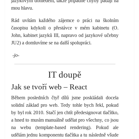
jazykovým dohledem, takže případné chyby padají na
mou hlavu.
Rád uvítám každého zájemce o práci na školním
časopisu kdykoli o přestávce v mém kabinetu (O.
John, kabinet jazyků III, napravo od jazykové učebny
JU2) a domluvíme se na další spolupráci.
-jo-
IT doupě
Jak se tvoří web – React
Během posledních čtyř dílů jsme poskládali docela
solidní základ pro web. Tedy tohle bych řekl, pokud
by byl rok 2010. Stačí jen chtít předesignovat tlačítko,
a hned to musím manuálně udělat pro všechny, co jsou
na webu (template-based rendering). Pokud ale
udělám jednu komponentu tlačítka a tu následně všude