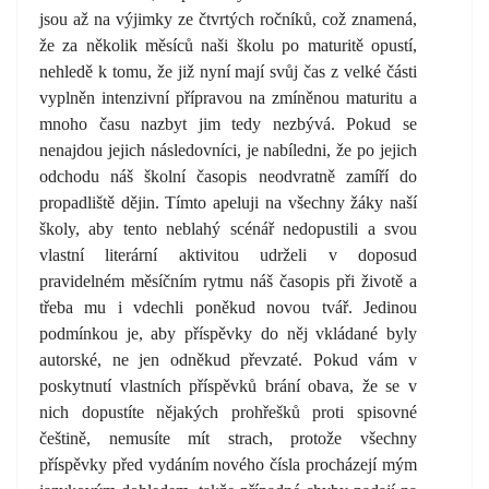
jsou až na výjimky ze čtvrtých ročníků, což znamená,
že za několik měsíců naši školu po maturitě opustí,
nehledě k tomu, že již nyní mají svůj čas z velké části
vyplněn intenzivní přípravou na zmíněnou maturitu a
mnoho času nazbyt jim tedy nezbývá. Pokud se
nenajdou jejich následovníci, je nabíledni, že po jejich
odchodu náš školní časopis neodvratně zamíří do
propadliště dějin. Tímto apeluji na všechny žáky naší
školy, aby tento neblahý scénář nedopustili a svou
vlastní literární aktivitou udrželi v doposud
pravidelném měsíčním rytmu náš časopis při životě a
třeba mu i vdechli poněkud novou tvář. Jedinou
podmínkou je, aby příspěvky do něj vkládané byly
autorské, ne jen odněkud převzaté. Pokud vám v
poskytnutí vlastních příspěvků brání obava, že se v
nich dopustíte nějakých prohřešků proti spisovné
češtině, nemusíte mít strach, protože všechny
příspěvky před vydáním nového čísla procházejí mým