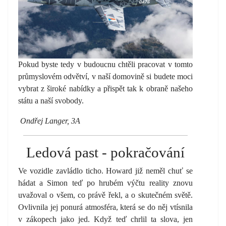
Pokud byste tedy v budoucnu chtěli pracovat v tomto
průmyslovém odvětví, v naší domovině si budete moci
vybrat z široké nabídky a přispět tak k obraně našeho
státu a naší svobody.
Ondřej Langer, 3A
Ledová past - pokračování
Ve vozidle zavládlo ticho. Howard již neměl chuť se
hádat a Simon teď po hrubém výčtu reality znovu
uvažoval o všem, co právě řekl, a o skutečném světě.
Ovlivnila jej ponurá atmosféra, která se do něj vtísnila
v zákopech jako jed. Když teď chrlil ta slova, jen