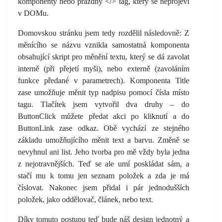
komponenty nebo prázdný </> tag, který se neprojeví
v DOMu.
Domovskou stránku jsem tedy rozdělil následovně: Z
měnícího se názvu vznikla samostatná komponenta
obsahující skript pro měnění textu, který se dá zavolat
interně (při přejetí myši), nebo externě (zavoláním
funkce předané v parametrech). Komponenta Title
zase umožňuje měnit typ nadpisu pomocí čísla místo
tagu. Tlačítek jsem vytvořil dva druhy – do
ButtonClick můžete předat akci po kliknutí a do
ButtonLink zase odkaz. Obě vychází ze stejného
základu umožňujícího měnit text a barvu. Změně se
nevyhnul ani list. Jeho tvorba pro mě vždy byla jedna
z nejotravnějších. Teď se ale umí poskládat sám, a
stačí mu k tomu jen seznam položek a zda je má
číslovat. Nakonec jsem přidal i pár jednodušších
položek, jako oddělovač, článek, nebo text.
Díky tomuto postupu teď bude náš design jednotný a