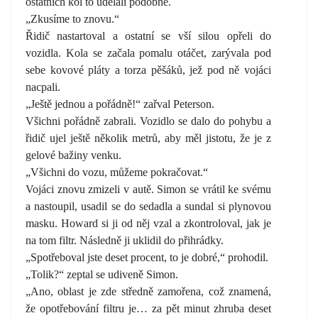
ostatních kol to udělali podobně.
„Zkusíme to znovu.“
Řidič nastartoval a ostatní se vší silou opřeli do
vozidla. Kola se začala pomalu otáčet, zarývala pod
sebe kovové pláty a torza pěšáků, jež pod ně vojáci
nacpali.
„Ještě jednou a pořádně!“ zařval Peterson.
Všichni pořádně zabrali. Vozidlo se dalo do pohybu a
řidič ujel ještě několik metrů, aby měl jistotu, že je z
gelové bažiny venku.
„Všichni do vozu, můžeme pokračovat.“
Vojáci znovu zmizeli v autě. Simon se vrátil ke svému
a nastoupil, usadil se do sedadla a sundal si plynovou
masku. Howard si ji od něj vzal a zkontroloval, jak je
na tom filtr. Následně ji uklidil do přihrádky.
„Spotřeboval jste deset procent, to je dobré,“ prohodil.
„Tolik?“ zeptal se udiveně Simon.
„Ano, oblast je zde středně zamořena, což znamená,
že opotřebování filtru je… za pět minut zhruba deset