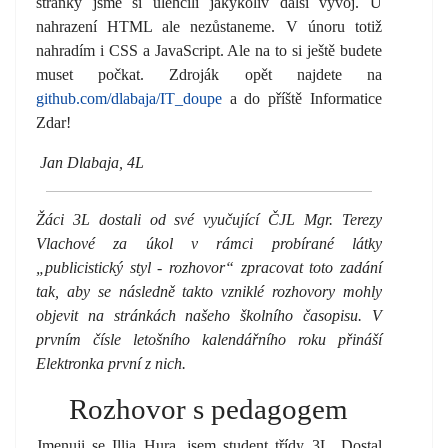
stránky jsme si ulehčili jakýkoliv další vývoj. U
nahrazení HTML ale nezůstaneme. V únoru totiž
nahradím i CSS a JavaScript. Ale na to si ještě budete
muset počkat. Zdroják opět najdete na
github.com/dlabaja/IT_doupe
a do příště Informatice
Zdar!
Jan Dlabaja, 4L
Žáci 3L dostali od své vyučující ČJL Mgr. Terezy
Vlachové za úkol v rámci probírané látky
„publicistický styl - rozhovor“ zpracovat toto zadání
tak, aby se následně takto vzniklé rozhovory mohly
objevit na stránkách našeho školního časopisu. V
prvním čísle letošního kalendářního roku přináší
Elektronka první z nich.
Rozhovor s pedagogem
Jmenuji se Illia Hura, jsem student třídy 3L. Dostal