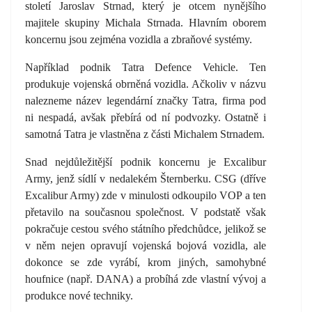
století Jaroslav Strnad, který je otcem nynějšího
majitele skupiny Michala Strnada. Hlavním oborem
koncernu jsou zejména vozidla a zbraňové systémy.
Například podnik Tatra Defence Vehicle. Ten
produkuje vojenská obrněná vozidla. Ačkoliv v názvu
nalezneme název legendární značky Tatra, firma pod
ni nespadá, avšak přebírá od ní podvozky. Ostatně i
samotná Tatra je vlastněna z části Michalem Strnadem.
Snad nejdůležitější podnik koncernu je Excalibur
Army, jenž sídlí v nedalekém Šternberku. CSG (dříve
Excalibur Army) zde v minulosti odkoupilo VOP a ten
přetavilo na současnou společnost. V podstatě však
pokračuje cestou svého státního předchůdce, jelikož se
v něm nejen opravují vojenská bojová vozidla, ale
dokonce se zde vyrábí, krom jiných, samohybné
houfnice (např. DANA) a probíhá zde vlastní vývoj a
produkce nové techniky.