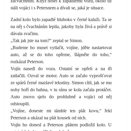
začvachtnutí. Když došel k zapadlému vozu, okolo už
stáli vojáci i s Petersnem a dívali se, jaká je situace.
Zadní kolo bylo zapadlé hluboko v černé kaluži. Ta se
na něj s čvachtáním lepila, jakoby byla živá a právě si
dávala svačinu.
„Tak jak jste na tom?“ zeptal se Simon.
„Budeme ho muset vytlačit, vojíne, jděte nastartovat
auto, až se do toho opřeme, šlápněte do toho,“
rozkázal Peterson.
Vojín nasedl do vozu. Ostatní se opřeli a na tři
zatlačili. Ozval se motor. Auto se začalo vyprošťovat
ze spárů černé mazlavé tekutiny. Simon cítil, jak se mu
nohy boří do bahna, v tu ránu se kola začala protáčet.
Auto znovu sjelo do prohlubně a vojáci od něj
odstoupili.
„Vojíne, doneste mi támhle ten plát kovu,“ řekl
Peterson a ukázal na plát kousek od nich.
Vojín ho donesl a Peterson plátem podložil kolo. U