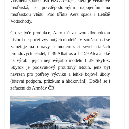
vlastněna společností HSC Aerojet, která je většinově
maďarská, s pravděpodobnými napojeními na
maďarskou vládu. Pod křídla Aera spadá i Letiště
Vodochody.
Co se týče produkce, Aero má za svou dlouholetou
historii nespočet vyvinutých modelů. V současnosti se
zaměřuje na opravy a modernizaci svých starších
proudových letadel, L-39 Albatros a L-159 Alca a také
na výrobu jejich nejnovějšího modelu L-39 Skyfox.
Skyfox je podzvukový proudový letoun, jenž byl
navržen pro potřeby výcviku a lehké bojové úkoly
(bitevní podpora, průzkum a hlídkování). Dočká se i
zařazení do Armády ČR.