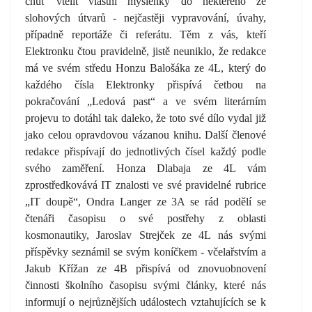
chuť vtělit vlastní myšlenky do některého ze
slohových útvarů - nejčastěji vypravování, úvahy,
případně reportáže či referátu. Těm z vás, kteří
Elektronku čtou pravidelně, jistě neuniklo, že redakce
má ve svém středu Honzu Balošáka ze 4L, který do
každého čísla Elektronky přispívá četbou na
pokračování „Ledová past“ a ve svém literárním
projevu to dotáhl tak daleko, že toto své dílo vydal již
jako celou opravdovou vázanou knihu. Další členové
redakce přispívají do jednotlivých čísel každý podle
svého zaměření. Honza Dlabaja ze 4L vám
zprostředkovává IT znalosti ve své pravidelné rubrice
„IT doupě“, Ondra Langer ze 3A se rád podělí se
čtenáři časopisu o své postřehy z oblasti
kosmonautiky, Jaroslav Strejček ze 4L nás svými
příspěvky seznámil se svým koníčkem - včelařstvím a
Jakub Křížan ze 4B přispívá od znovuobnovení
činnosti školního časopisu svými články, které nás
informují o nejrůznějších událostech vztahujících se k