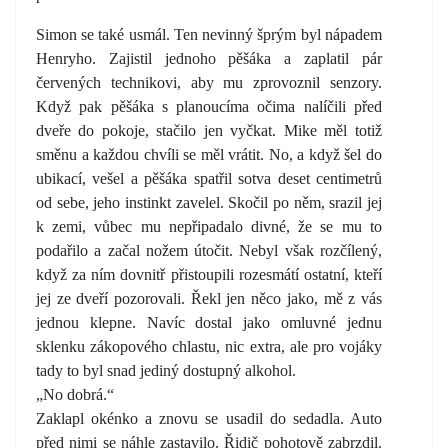
Simon se také usmál. Ten nevinný šprým byl nápadem
Henryho. Zajistil jednoho pěšáka a zaplatil pár
červených technikovi, aby mu zprovoznil senzory.
Když pak pěšáka s planoucíma očima nalíčili před
dveře do pokoje, stačilo jen vyčkat. Mike měl totiž
směnu a každou chvíli se měl vrátit. No, a když šel do
ubikací, vešel a pěšáka spatřil sotva deset centimetrů
od sebe, jeho instinkt zavelel. Skočil po něm, srazil jej
k zemi, vůbec mu nepřipadalo divné, že se mu to
podařilo a začal nožem útočit. Nebyl však rozčílený,
když za ním dovnitř přistoupili rozesmátí ostatní, kteří
jej ze dveří pozorovali. Řekl jen něco jako, mě z vás
jednou klepne. Navíc dostal jako omluvné jednu
sklenku zákopového chlastu, nic extra, ale pro vojáky
tady to byl snad jediný dostupný alkohol.
„No dobrá.“
Zaklapl okénko a znovu se usadil do sedadla. Auto
před nimi se náhle zastavilo. Řidič pohotově zabrzdil.