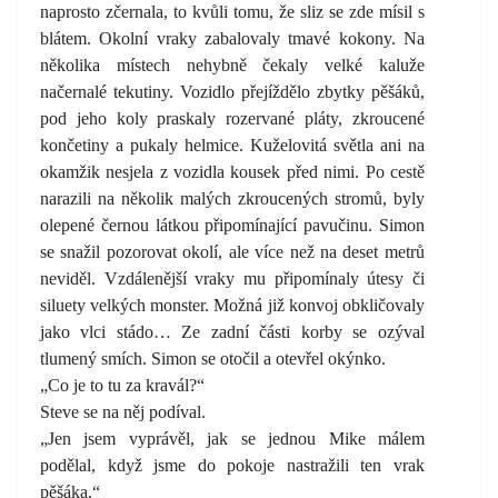
naprosto zčernala, to kvůli tomu, že sliz se zde mísil s
blátem. Okolní vraky zabalovaly tmavé kokony. Na
několika místech nehybně čekaly velké kaluže
načernalé tekutiny. Vozidlo přejíždělo zbytky pěšáků,
pod jeho koly praskaly rozervané pláty, zkroucené
končetiny a pukaly helmice. Kuželovitá světla ani na
okamžik nesjela z vozidla kousek před nimi. Po cestě
narazili na několik malých zkroucených stromů, byly
olepené černou látkou připomínající pavučinu. Simon
se snažil pozorovat okolí, ale více než na deset metrů
neviděl. Vzdálenější vraky mu připomínaly útesy či
siluety velkých monster. Možná již konvoj obkličovaly
jako vlci stádo… Ze zadní části korby se ozýval
tlumený smích. Simon se otočil a otevřel okýnko.
„Co je to tu za kravál?“
Steve se na něj podíval.
„Jen jsem vyprávěl, jak se jednou Mike málem
podělal, když jsme do pokoje nastražili ten vrak
pěšáka.“