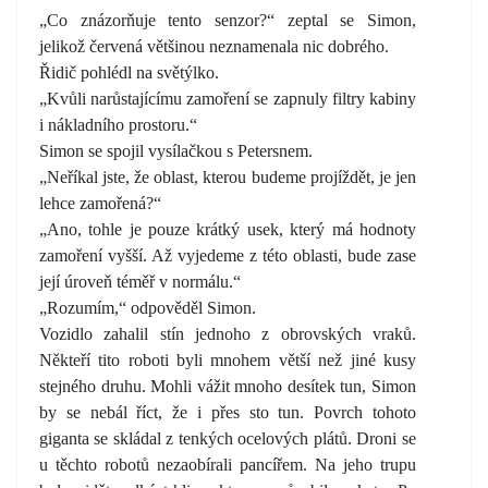
„Co znázorňuje tento senzor?“ zeptal se Simon,
jelikož červená většinou neznamenala nic dobrého.
Řidič pohlédl na světýlko.
„Kvůli narůstajícímu zamoření se zapnuly filtry kabiny
i nákladního prostoru.“
Simon se spojil vysílačkou s Petersnem.
„Neříkal jste, že oblast, kterou budeme projíždět, je jen
lehce zamořená?“
„Ano, tohle je pouze krátký usek, který má hodnoty
zamoření vyšší. Až vyjedeme z této oblasti, bude zase
její úroveň téměř v normálu.“
„Rozumím,“ odpověděl Simon.
Vozidlo zahalil stín jednoho z obrovských vraků.
Někteří tito roboti byli mnohem větší než jiné kusy
stejného druhu. Mohli vážit mnoho desítek tun, Simon
by se nebál říct, že i přes sto tun. Povrch tohoto
giganta se skládal z tenkých ocelových plátů. Droni se
u těchto robotů nezaobírali pancířem. Na jeho trupu