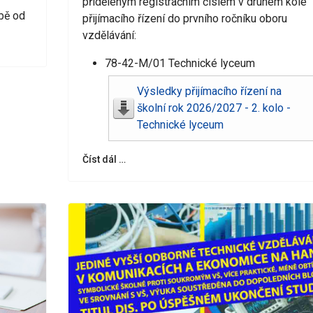
přiděleným registračním číslem v druhém kole
bě od
přijímacího řízení do prvního ročníku oboru
okusy z
Termokluci z
vzdělávání:
šky
Božetěšky
Daniel N
78-42-M/01 Technické lyceum
Výsledky přijímacího řízení na
školní rok 2026/2027 - 2. kolo -
Technické lyceum
Číst dál …