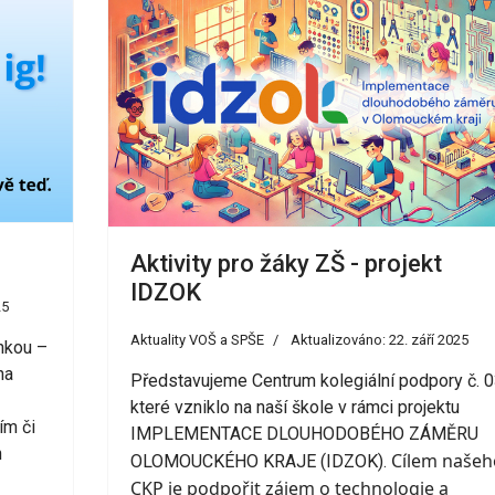
Aktivity pro žáky ZŠ - projekt
IDZOK
25
Aktuality VOŠ a SPŠE
Aktualizováno: 22. září 2025
nkou –
na
Představujeme Centrum kolegiální podpory č. 0
které vzniklo na naší škole v rámci projektu
ím či
IMPLEMENTACE DLOUHODOBÉHO ZÁMĚRU
h
Cílem našeh
OLOMOUCKÉHO KRAJE (IDZOK).
CKP je podpořit zájem o technologie a