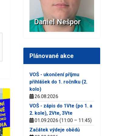
Florbal te
ešpor
Mycello
2025
Plánované akce
VOŠ - ukončení příjmu
přihlášek do 1. ročníku (2.
kolo)
26.08.2026
VOŠ - zápis do 1Vte (po 1. a
2. kole), 2Vte, 3Vte
01.09.2026 (11:00 – 11:45)
Začátek výdeje obědů