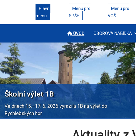
Hlavní
Menu pro
Menu pro
menu
SPŠE
VOŠ
ÚVOD
OBOROVÁ NABÍDKA
Školní výlet 1B
Ve dnech 15.–17. 6. 2026 vyrazila 1B na výlet do
Rychlebských hor.
Aktuality 