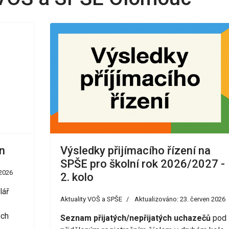
Výsledky přijímacího řízení na
n
SPŠE pro školní rok 2026/2027 -
 2026
2. kolo
lář
Aktuality VOŠ a SPŠE
Aktualizováno: 23. červen 2026
ech
Seznam přijatých/nepřijatých uchazečů
pod