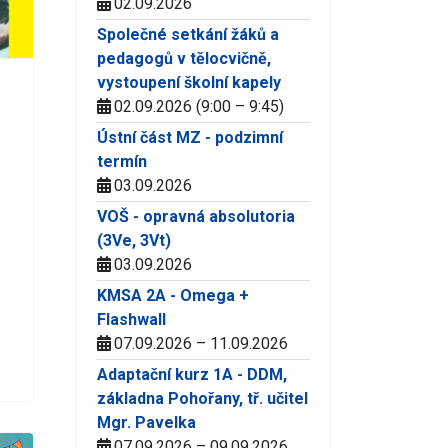
02.09.2026
Společné setkání žáků a
pedagogů v tělocvičně,
vystoupení školní kapely
02.09.2026 (9:00 – 9:45)
Ústní část MZ - podzimní
termín
03.09.2026
VOŠ - opravná absolutoria
(3Ve, 3Vt)
03.09.2026
KMSA 2A - Omega +
Flashwall
07.09.2026 – 11.09.2026
Adaptační kurz 1A - DDM,
základna Pohořany, tř. učitel
Mgr. Pavelka
07.09.2026 – 09.09.2026