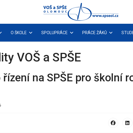
O ŠKOLE
SPOLUPRÁCE
PRÁCE ŽÁKŮ
STUD
lity VOŠ a SPŠE
 řízení na SPŠE pro školní r
6