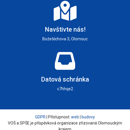
Navštivte nás!
Božetěchova 3, Olomouc
Datová schránka
c7hhqe2
GDPR
| Přístupnost:
web
|
budovy
VOŠ a SPŠE je příspěvková organizace zřizovaná Olomouckým
krajem