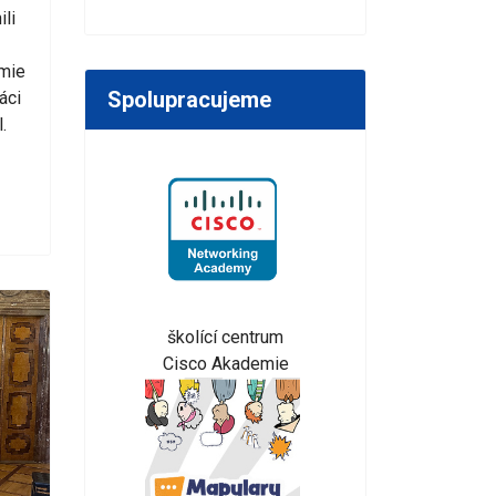
ili
emie
Spolupracujeme
áci
.
školící centrum
Cisco Akademie