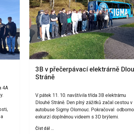
3B v přečerpávací elektrárně Dlo
Stráně
a 4A
y.
V pátek 11. 10. navštívila třída 3B elektrárnu
Dlouhé Stráně. Den plný zážitků začal cestou v
sti,
autobuse Sigmy Olomouc. Pokračoval odborno
 a
exkurzí doplněnou videem s 3D brýlemi.
Číst dál …