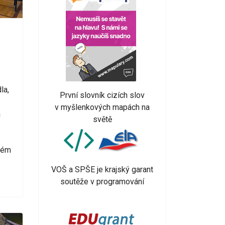
la,
První slovník cizích slov
v myšlenkových mapách na
a
světě
sném
VOŠ a SPŠE je krajský garant
soutěže v programování