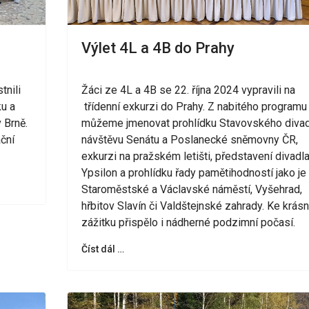
Výlet 4L a 4B do Prahy
tnili
Žáci ze 4L a 4B se 22. října 2024 vypravili na
ku a
třídenní exkurzi do Prahy. Z nabitého programu
 Brně.
můžeme jmenovat prohlídku Stavovského divad
ční
návštěvu Senátu a Poslanecké sněmovny ČR,
exkurzi na pražském letišti, představení divadl
Ypsilon a prohlídku řady pamětihodností jako je
Staroměstské a Václavské náměstí, Vyšehrad,
hřbitov Slavín či Valdštejnské zahrady. Ke krá
zážitku přispělo i nádherné podzimní počasí.
Číst dál …