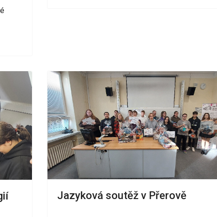
né
Jazyková soutěž v Přerově
ií