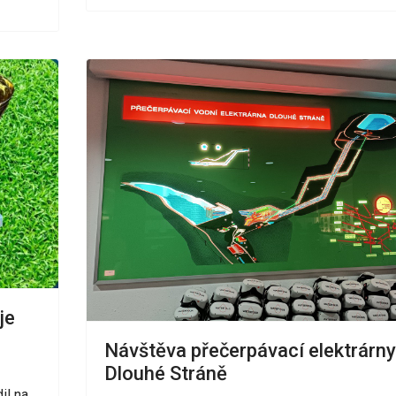
je
Návštěva přečerpávací elektrárny
Dlouhé Stráně
il na