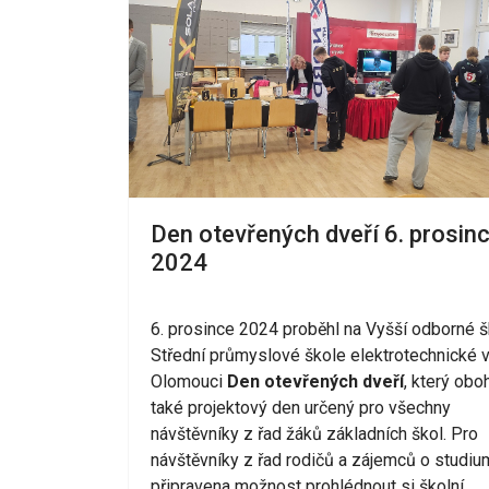
Den otevřených dveří 6. prosin
2024
6. prosince 2024 proběhl na Vyšší odborné š
Střední průmyslové škole elektrotechnické 
Olomouci
Den otevřených dveří
, který oboh
také projektový den určený pro všechny
návštěvníky z řad žáků základních škol. Pro
návštěvníky z řad rodičů a zájemců o studiu
připravena možnost prohlédnout si školní