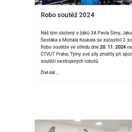
Robo soutěž 2024
Náš tým složený s žáků 3A Pavla Šímy, Jak
Šestáka a Michala Koukala se zúčastnil 2. ko
Robo soutěže ve středu dne
20. 11. 2024
na
ČTVUT Praha
.
Týmy své síly změříly při spo
soutěži sestrojených robotů.
Číst dál …