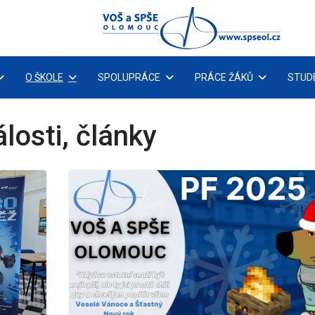
O ŠKOLE
SPOLUPRÁCE
PRÁCE ŽÁKŮ
STUD
losti, články