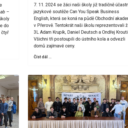
7. 11. 2024 se žáci naši školy již tradičně účastn
e
jazykové soutěže Can You Speak Business
ab –
English, která se koná na půdě Obchodní akad
 školy
v Přerově. Tentokrát naši školu reprezentovali ž
se do
3L Adam Krupík, Daniel Deutsch a Ondřej Kroutil
 čtyř
Všichni tři postoupili do ústního kola a odvezli
domů zajímavé ceny.
Číst dál …