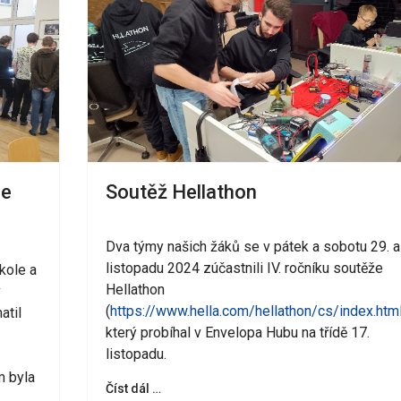
Soutěž Hellathon
ce
Dva týmy našich žáků se v pátek a sobotu 29. a
listopadu 2024 zúčastnili IV. ročníku soutěže
kole a
Hellathon
v
(
https://www.hella.com/hellathon/cs/index.htm
atil
který probíhal v Envelopa Hubu na třídě 17.
listopadu.
m byla
Číst dál …