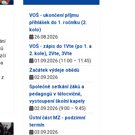
VOŠ - ukončení příjmu
přihlášek do 1. ročníku (2.
kolo)
26.08.2026
ání
VOŠ - zápis do 1Vte (po 1. a
ců
2. kole), 2Vte, 3Vte
zčí
01.09.2026 (11:00 – 11:45)
pa
Začátek výdeje obědů
02.09.2026
 z
Společné setkání žáků a
pedagogů v tělocvičně,
vystoupení školní kapely
02.09.2026 (9:00 – 9:45)
Ústní část MZ - podzimní
termín
03.09.2026