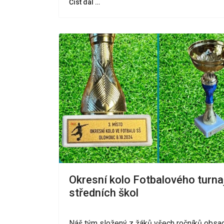
Číst dál …
Okresní kolo Fotbalového turna
středních škol
Náš tým složený z žáků všech ročníků obsad