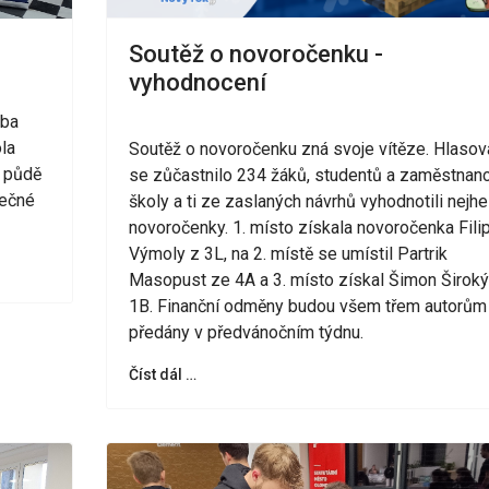
Soutěž o novoročenku -
vyhodnocení
uba
la
Soutěž o novoročenku zná svoje vítěze. Hlasov
 půdě
se zůčastnilo 234 žáků, studentů a zaměstnan
lečné
školy a ti ze zaslaných návrhů vyhodnotili nejhe
novoročenky. 1. místo získala novoročenka Fili
Výmoly z 3L, na 2. místě se umístil Partrik
Masopust ze 4A a 3. místo získal Šimon Široký
1B. Finanční odměny budou všem třem autorům
předány v předvánočním týdnu.
Číst dál …