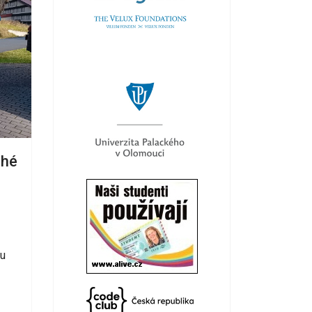
uhé
u