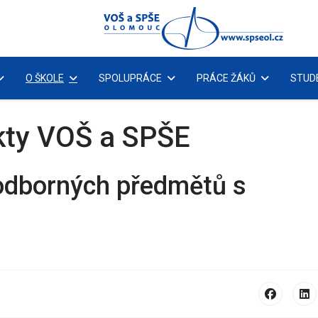
O ŠKOLE
SPOLUPRÁCE
PRÁCE ŽÁKŮ
STUD
kty VOŠ a SPŠE
odborných předmětů s