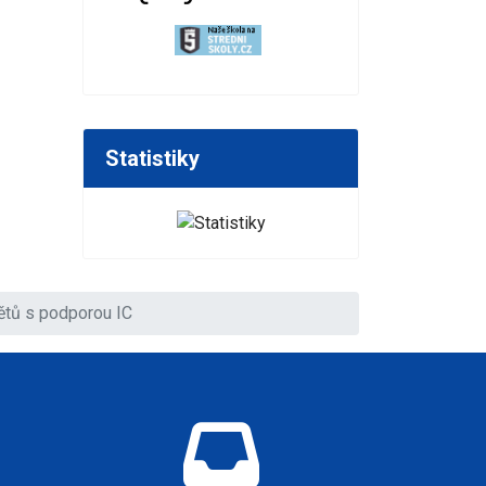
Statistiky
tů s podporou IC