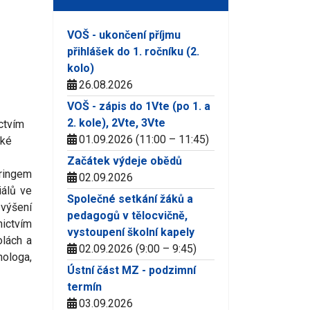
VOŠ - ukončení příjmu
přihlášek do 1. ročníku (2.
kolo)
26.08.2026
VOŠ - zápis do 1Vte (po 1. a
2. kole), 2Vte, 3Vte
ctvím
01.09.2026 (11:00 – 11:45)
ské
Začátek výdeje obědů
ringem
02.09.2026
álů ve
Společné setkání žáků a
výšení
pedagogů v tělocvičně,
nictvím
vystoupení školní kapely
olách a
02.09.2026 (9:00 – 9:45)
ologa,
Ústní část MZ - podzimní
termín
03.09.2026