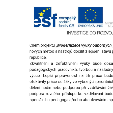
Cílem projektu
„
Modernizace výuky odborných 
nových metod a nástrojů docílit zlepšení stavu
republice.
Zkvalitnění a zefektivnění výuky bude do
pedagogických pracovníků, tvorbou a násled
výuce. Lepší připravenost na trh práce bud
efektivity práce se žáky ve vybraných prioritn
dělení hodin nebo podporou při vzdělávání ž
podpora rovného přístupu ke vzdělávání bud
speciálního pedagoga a/nebo absolvováním spe