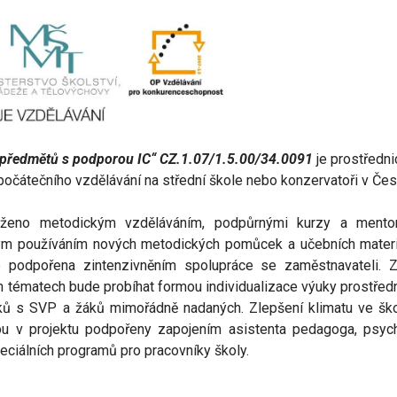
předmětů s podporou IC“
CZ.1.07/1.5.00/34.0091
je prostředni
 počátečního vzdělávání na střední škole nebo konzervatoři v Če
saženo metodickým vzděláváním, podpůrnými kurzy a mento
ným používáním nových metodických pomůcek a učebních materi
e podpořena zintenzivněním spolupráce se zaměstnavateli. Z
ích tématech bude probíhat formou individualizace výuky prostřed
áků s SVP a žáků mimořádně nadaných. Zlepšení klimatu ve šk
ou v projektu podpořeny zapojením asistenta pedagoga, psych
ciálních programů pro pracovníky školy.