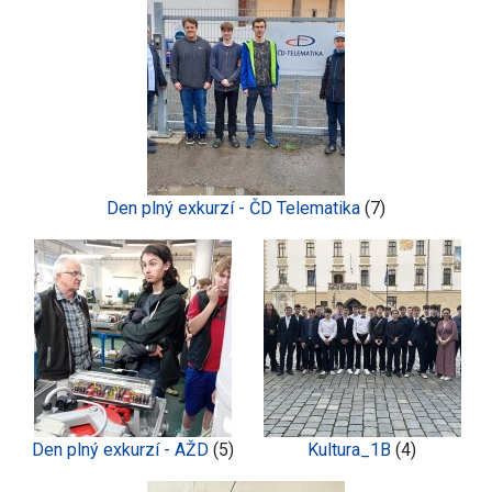
Den plný exkurzí - ČD Telematika
(7)
Den plný exkurzí - AŽD
(5)
Kultura_1B
(4)