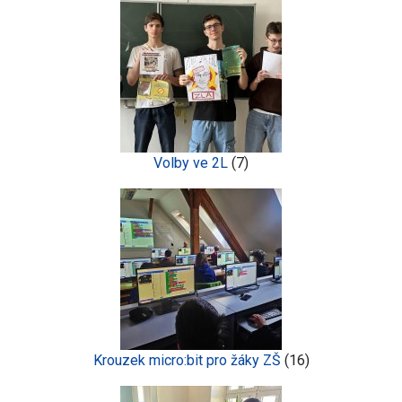
Volby ve 2L
(7)
Krouzek micro:bit pro žáky ZŠ
(16)