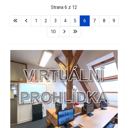
Strana 6 z 12
1
2
3
4
5
6
7
8
9
10