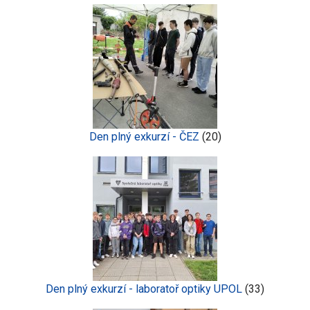
Den plný exkurzí - ČEZ
(20)
Den plný exkurzí - laboratoř optiky UPOL
(33)