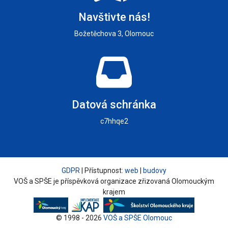
Navštivte nás!
Božetěchova 3, Olomouc
Datová schránka
c7hhqe2
GDPR
| Přístupnost:
web
|
budovy
VOŠ a SPŠE je příspěvková organizace zřizovaná Olomouckým
krajem
© 1998 - 2026
VOŠ a SPŠE Olomouc