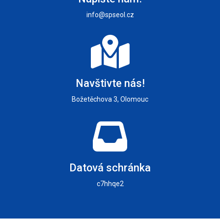
info@spseol.cz
Navštivte nás!
Božetěchova 3, Olomouc
Datová schránka
c7hhqe2