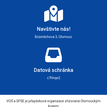
Navštivte nás!
Božetěchova 3, Olomouc
Datová schránka
c7hhqe2
VOŠ a SPŠE je příspěvková organizace zřizovaná Olomouckým
krajem