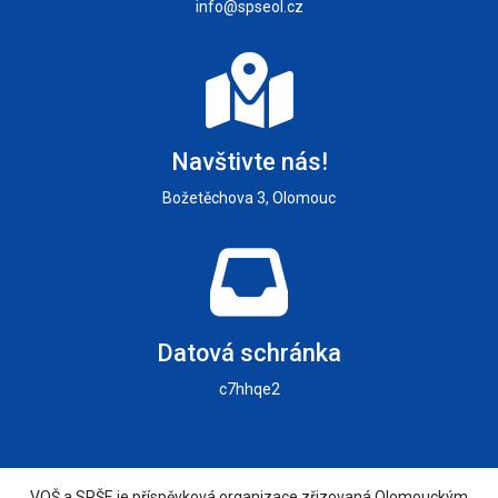
info@spseol.cz
Navštivte nás!
Božetěchova 3, Olomouc
Datová schránka
c7hhqe2
VOŠ a SPŠE je příspěvková organizace zřizovaná Olomouckým