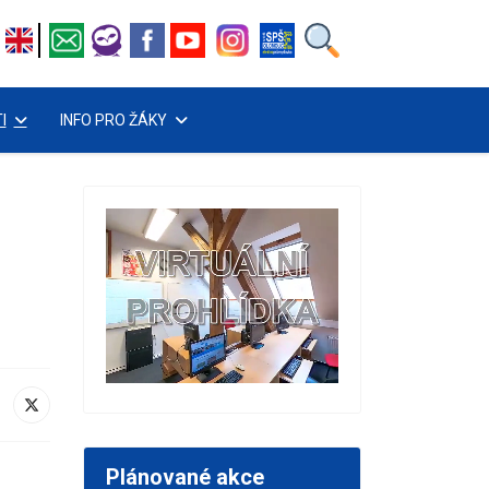
I
INFO PRO ŽÁKY
Plánované akce