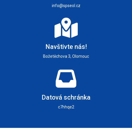
info@spseol.cz
Navštivte nás!
Božetěchova 3, Olomouc
Datová schránka
c7hhqe2