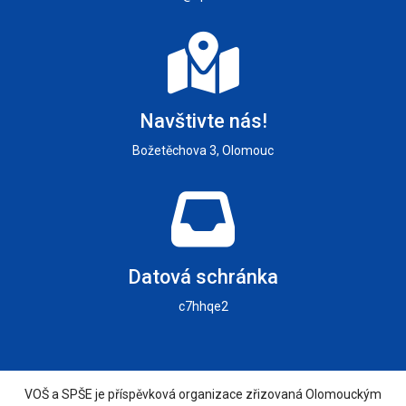
Navštivte nás!
Božetěchova 3, Olomouc
Datová schránka
c7hhqe2
VOŠ a SPŠE je příspěvková organizace zřizovaná Olomouckým