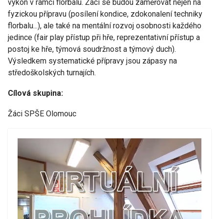
výkon v rámci florbalu. Žáci se budou zaměřovat nejen na
fyzickou přípravu (posílení kondice, zdokonalení techniky
florbalu...), ale také na mentální rozvoj osobnosti každého
jedince (fair play přístup při hře, reprezentativní přístup a
postoj ke hře, týmová soudržnost a týmový duch).
Výsledkem systematické přípravy jsou zápasy na
středoškolských turnajích.
Cílová skupina:
Žáci SPŠE Olomouc